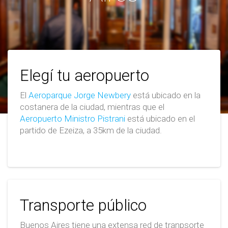
Elegí tu aeropuerto
El
Aeroparque Jorge Newbery
está ubicado en la
costanera de la ciudad, mientras que el
Aeropuerto Ministro Pistrani
está ubicado en el
partido de Ezeiza, a 35km de la ciudad.
Transporte público
Buenos Aires tiene una extensa red de tranpsorte